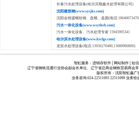
长春污水处理设备(哈尔滨顺鑫水处理有限公司)
沈阳建筑钢(www.sysjks.com)
沈阳金锴盛螺纹钢、盘螺、盘圆(电话:18640073470/139
污水一体化设备(www.wsythsb.com)
污水一体化设备、污水处理专家 15945995341
哈尔滨水处理设备(www.lcsclgs.com)
龙宸水处理设备(电话:13936276480,13089980800)
智虹服务：
进销存软件
│
网站制作
│
短信
辽宁省钢铁流通行业协会副会长单位、辽宁省总商会钢铁贸易商会常
版权所有：沈阳智虹鑫广告有限公司
业务咨询:024-22511693 22511099 业务恰