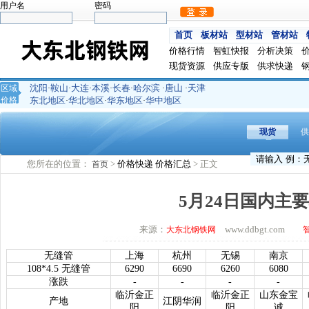
用户名
密码
首页
板材站
型材站
管材站
价格行情
智虹快报
分析决策
现货资源
供应专版
供求快递
沈阳
鞍山
大连
本溪
长春
哈尔滨
唐山
天津
区域
·
·
·
·
·
·
·
价格
东北地区
华北地区
华东地区
华中地区
·
·
·
现货
供
您所在的位置：
>
价格快递
价格汇总
> 正文
首页
5月24日国内主
来源：
www.ddbgt.com
大东北钢铁网
无缝管
上海
杭州
无锡
南京
108*4.5 无缝管
6290
6690
6260
6080
涨跌
-
-
-
-
临沂金正
临沂金正
山东金宝
产地
江阴华润
阳
阳
诚