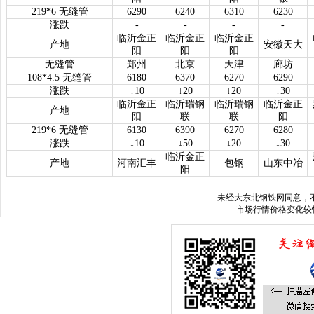
219*6 无缝管
6290
6240
6310
6230
涨跌
-
-
-
-
临沂金正
临沂金正
临沂金正
产地
安徽天大
阳
阳
阳
无缝管
郑州
北京
天津
廊坊
108*4.5 无缝管
6180
6370
6270
6290
涨跌
↓10
↓20
↓20
↓30
临沂金正
临沂瑞钢
临沂瑞钢
临沂金正
产地
阳
联
联
阳
219*6 无缝管
6130
6390
6270
6280
涨跌
↓10
↓50
↓20
↓30
临沂金正
产地
河南汇丰
包钢
山东中冶
阳
未经
大东北钢铁网
同意，
市场行情价格变化较