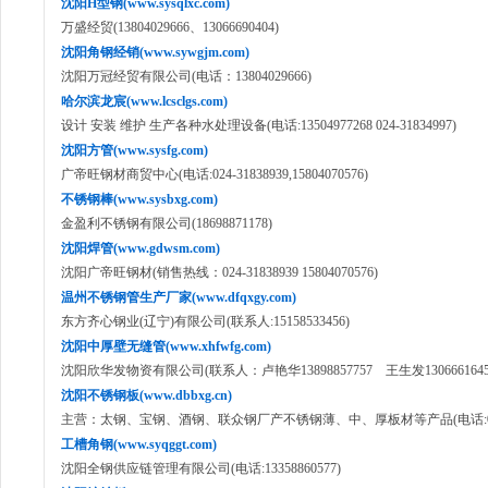
沈阳H型钢(www.sysqlxc.com)
万盛经贸(13804029666、13066690404)
沈阳角钢经销(www.sywgjm.com)
沈阳万冠经贸有限公司(电话：13804029666)
哈尔滨龙宸(www.lcsclgs.com)
设计 安装 维护 生产各种水处理设备(电话:13504977268 024-31834997)
沈阳方管(www.sysfg.com)
广帝旺钢材商贸中心(电话:024-31838939,15804070576)
不锈钢棒(www.sysbxg.com)
金盈利不锈钢有限公司(18698871178)
沈阳焊管(www.gdwsm.com)
沈阳广帝旺钢材(销售热线：024-31838939 15804070576)
温州不锈钢管生产厂家(www.dfqxgy.com)
东方齐心钢业(辽宁)有限公司(联系人:15158533456)
沈阳中厚壁无缝管(www.xhfwfg.com)
沈阳欣华发物资有限公司(联系人：卢艳华13898857757 王生发1306661645
沈阳不锈钢板(www.dbbxg.cn)
主营：太钢、宝钢、酒钢、联众钢厂产不锈钢薄、中、厚板材等产品(电话:024-8
工槽角钢(www.syqggt.com)
沈阳全钢供应链管理有限公司(电话:13358860577)