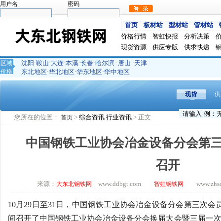
用户名
密码
首页
板材站
型材站
管材站
价格行情
智虹快报
分析决策
现货资源
供应专版
供求快递
沈阳
鞍山
大连
本溪
长春
哈尔滨
唐山
天津
区域
·
·
·
·
·
·
·
价格
东北地区
华北地区
华东地区
华中地区
·
·
·
现货
供
您所在的位置：
>
综合资讯
行业资讯
> 正文
首页
中国钢铁工业协会冶金设备分会第
召开
来源：
www.ddbgt.com
www.zhsq.
大东北钢铁网
智虹钢铁网
10月29日至31日，中国钢铁工业协会冶金设备分会第三次
间召开了中国钢铁工业协会冶金设备分会换届大会暨三届一次