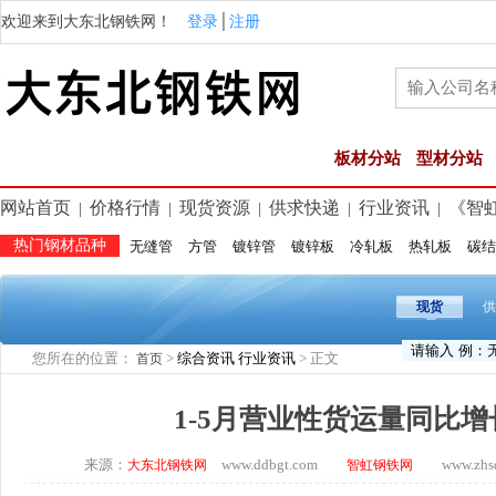
欢迎来到大东北钢铁网！
登录
│
注册
板材分站
型材分站
网站首页
价格行情
现货资源
供求快递
行业资讯
《智
|
|
|
|
|
热门钢材品种
无缝管
方管
镀锌管
镀锌板
冷轧板
热轧板
碳结
现货
供
您所在的位置：
>
综合资讯
行业资讯
> 正文
首页
1-5月营业性货运量同比增长
来源：
www.ddbgt.com
www.zhsq.
大东北钢铁网
智虹钢铁网