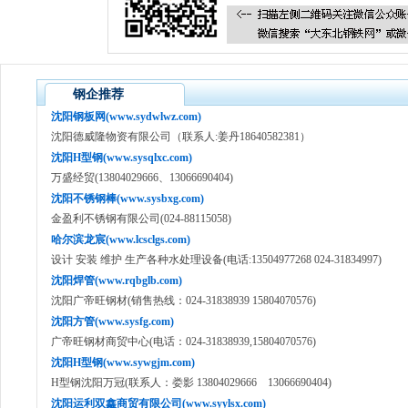
钢企推荐
沈阳钢板网(www.sydwlwz.com)
沈阳德威隆物资有限公司（联系人:姜丹18640582381）
沈阳H型钢(www.sysqlxc.com)
万盛经贸(13804029666、13066690404)
沈阳不锈钢棒(www.sysbxg.com)
金盈利不锈钢有限公司(024-88115058)
哈尔滨龙宸(www.lcsclgs.com)
设计 安装 维护 生产各种水处理设备(电话:13504977268 024-31834997)
沈阳焊管(www.rqbglb.com)
沈阳广帝旺钢材(销售热线：024-31838939 15804070576)
沈阳方管(www.sysfg.com)
广帝旺钢材商贸中心(电话：024-31838939,15804070576)
沈阳H型钢(www.sywgjm.com)
H型钢沈阳万冠(联系人：娄影 13804029666 13066690404)
沈阳运利双鑫商贸有限公司(www.syylsx.com)