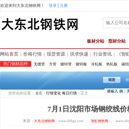
欢迎来到大东北钢铁网！
登录
│
注册
板材分站
型材分站
网站首页
价格行情
现货资源
供求快递
行业资讯
《智
|
|
|
|
|
热门钢材品种
无缝管
方管
镀锌管
镀锌板
冷轧板
热轧板
碳结
现货
供
您所在的位置：
>
行情变化
每日行情
> 正文
首页
7月1日沈阳市场钢绞线价
来源：
www.ddbgt.com
www.zhsq.
大东北钢铁网
智虹钢铁网