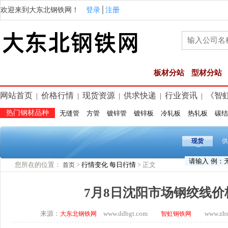
欢迎来到大东北钢铁网！
登录
│
注册
板材分站
型材分站
网站首页
价格行情
现货资源
供求快递
行业资讯
《智
|
|
|
|
|
热门钢材品种
无缝管
方管
镀锌管
镀锌板
冷轧板
热轧板
碳结
现货
供
您所在的位置：
>
行情变化
每日行情
> 正文
首页
7月8日沈阳市场钢绞线价
来源：
www.ddbgt.com
www.zhsq.
大东北钢铁网
智虹钢铁网